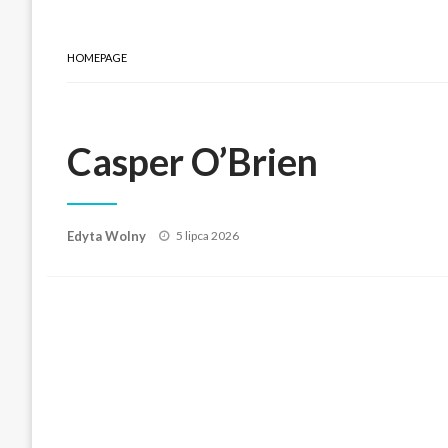
HOMEPAGE
Casper O’Brien
Posted
Edyta Wolny
5 lipca 2026
on