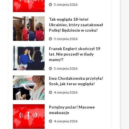
5 sierpnia 2026
Tak wygląda 18-letni
Ukrainiec, który zaatakował
Polkę! Będziecie w szoku!
5 sierpnia 2026
Franek Englert skończył 19
lat. Nie poszedł w ślady
mamy!?
5 sierpnia 2026
Ewa Chodakowska przytyła!
Szok, jak teraz wygląda!
4 sierpnia 2026
Potężny pożar! Masowe
ewakuacje
4 sierpnia 2026