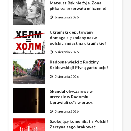
Mateusz Bąk nie żyje. Żona
piłkarza przerwała milczenie!
6 sierpnia 2026
Ukraiński deputowany
domaga się zmiany nazw
polskich miast na ukraińskie!
6 sierpnia 2026
Radosne wieści z Rodziny
Królewskiej! Płyną gartulacje!
5 sierpnia 2026
Skandal obyczajowy w
urzędzie w Radomiu.
Uprawiali se*s w pracy!
5 sierpnia 2026
Szokujący komunikat z Polski!
Zaczyna tego brakować