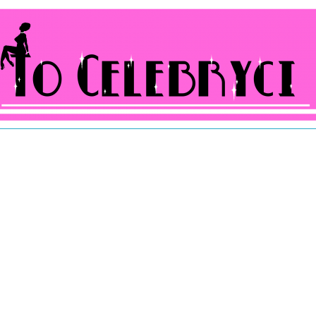
ocelebryci.pl