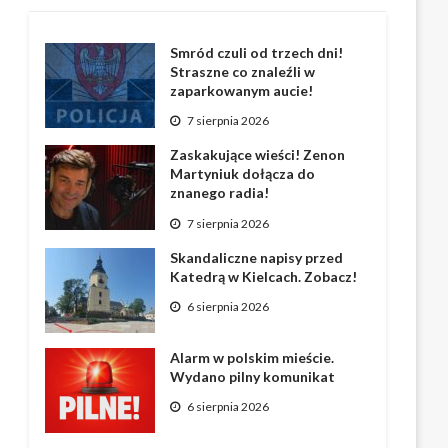
Smród czuli od trzech dni!
Straszne co znaleźli w
zaparkowanym aucie!
7 sierpnia 2026
Zaskakujące wieści! Zenon
Martyniuk dołącza do
znanego radia!
7 sierpnia 2026
Skandaliczne napisy przed
Katedrą w Kielcach. Zobacz!
6 sierpnia 2026
Alarm w polskim mieście.
Wydano pilny komunikat
6 sierpnia 2026