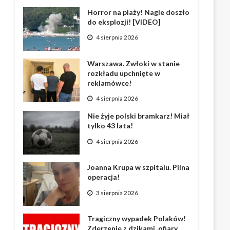
Horror na plaży! Nagle doszło
do eksplozji! [VIDEO]
4 sierpnia 2026
Warszawa. Zwłoki w stanie
rozkładu upchnięte w
reklamówce!
4 sierpnia 2026
Nie żyje polski bramkarz! Miał
tylko 43 lata!
4 sierpnia 2026
Joanna Krupa w szpitalu. Pilna
operacja!
3 sierpnia 2026
Tragiczny wypadek Polaków!
Zderzenie z dzikami, ofiary