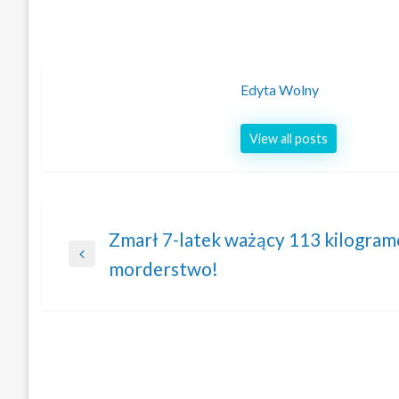
Edyta Wolny
View all posts
Nawigacja
Zmarł 7-latek ważący 113 kilogram
Previous
morderstwo!
wpisu
Post