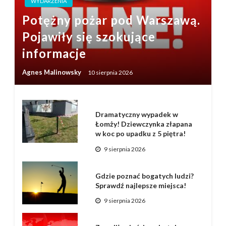
WYDARZENIA
Potężny pożar pod Warszawą.
Pojawiły się szokujące
informacje
Agnes Malinowsky
10 sierpnia 2026
Dramatyczny wypadek w
Łomży! Dziewczynka złapana
w koc po upadku z 5 piętra!
9 sierpnia 2026
Gdzie poznać bogatych ludzi?
Sprawdź najlepsze miejsca!
9 sierpnia 2026