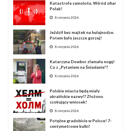
Katastrofa samolotu. Wśród ofiar
Polak!
8 sierpnia 2026
Jeździł bez majtek na hulajnodze.
Potem było jeszcze gorzej!
8 sierpnia 2026
Katarzyna Dowbor złamała nogę!
Co z „Pytaniem na Śniadanie”?
8 sierpnia 2026
Polskie miasta będą miały
ukraińskie nazwy!? Złożono
szokujący wniosek!
8 sierpnia 2026
Potężne gradobicie w Polsce! 7-
centymetrowe kulki!