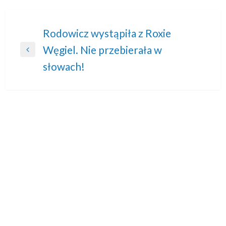
Nawigacja
Rodowicz wystąpiła z Roxie
Węgiel. Nie przebierała w
wpisu
Previous
słowach!
Post