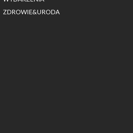
ZDROWIE&URODA