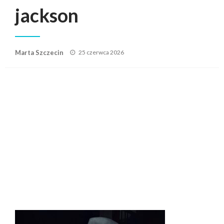
jackson
Posted
Marta Szczecin
25 czerwca 2026
on