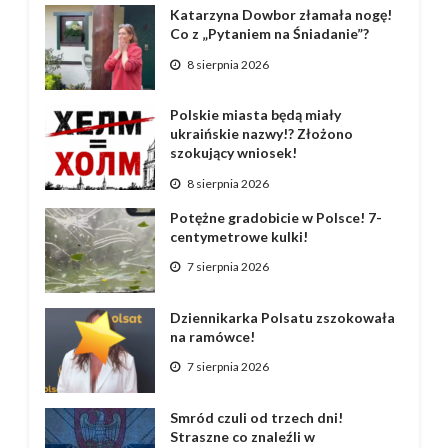
Katarzyna Dowbor złamała nogę!
Co z „Pytaniem na Śniadanie”?
8 sierpnia 2026
Polskie miasta będą miały
ukraińskie nazwy!? Złożono
szokujący wniosek!
8 sierpnia 2026
Potężne gradobicie w Polsce! 7-
centymetrowe kulki!
7 sierpnia 2026
Dziennikarka Polsatu zszokowała
na ramówce!
7 sierpnia 2026
Smród czuli od trzech dni!
Straszne co znaleźli w