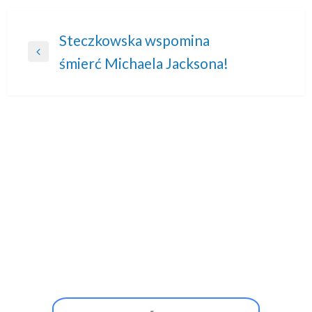
Nawigacja
Steczkowska wspomina
Previous
śmierć Michaela Jacksona!
wpisu
Post