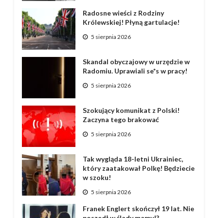
Radosne wieści z Rodziny
Królewskiej! Płyną gartulacje!
5 sierpnia 2026
Skandal obyczajowy w urzędzie w
Radomiu. Uprawiali se*s w pracy!
5 sierpnia 2026
Szokujący komunikat z Polski!
Zaczyna tego brakować
5 sierpnia 2026
Tak wygląda 18-letni Ukrainiec,
który zaatakował Polkę! Będziecie
w szoku!
5 sierpnia 2026
Franek Englert skończył 19 lat. Nie
poszedł w ślady mamy!?