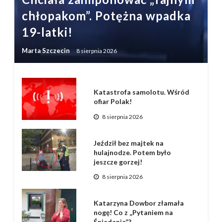
chłopakom”. Potężna wpadka
19-latki!
Marta Szczecin
8 sierpnia 2026
Katastrofa samolotu. Wśród
ofiar Polak!
8 sierpnia 2026
Jeździł bez majtek na
hulajnodze. Potem było
jeszcze gorzej!
8 sierpnia 2026
Katarzyna Dowbor złamała
nogę! Co z „Pytaniem na
Śniadanie”?