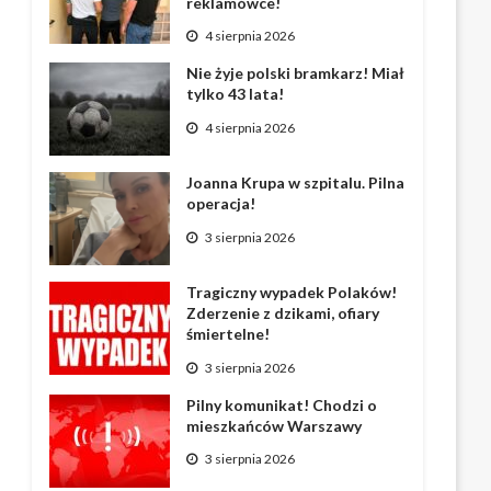
reklamówce!
4 sierpnia 2026
Nie żyje polski bramkarz! Miał
tylko 43 lata!
4 sierpnia 2026
Joanna Krupa w szpitalu. Pilna
operacja!
3 sierpnia 2026
Tragiczny wypadek Polaków!
Zderzenie z dzikami, ofiary
śmiertelne!
3 sierpnia 2026
Pilny komunikat! Chodzi o
mieszkańców Warszawy
3 sierpnia 2026