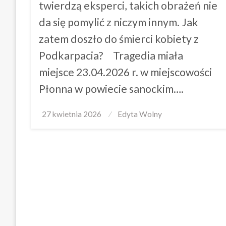
twierdzą eksperci, takich obrażeń nie
da się pomylić z niczym innym. Jak
zatem doszło do śmierci kobiety z
Podkarpacia? Tragedia miała
miejsce 23.04.2026 r. w miejscowości
Płonna w powiecie sanockim….
Posted
27 kwietnia 2026
Edyta Wolny
on