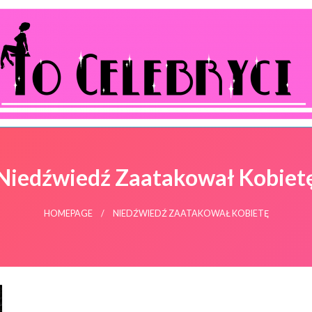
ocelebryci.pl
Niedźwiedź Zaatakował Kobiet
HOMEPAGE
NIEDŹWIEDŹ ZAATAKOWAŁ KOBIETĘ