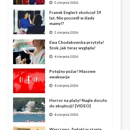
5 sierpnia 2026
Franek Englert skończył 19
lat. Nie poszedł w ślady
mamy!?
5 sierpnia 2026
Ewa Chodakowska przytyła!
Szok, jak teraz wygląda!
4 sierpnia 2026
Potężny pożar! Masowe
ewakuacje
4 sierpnia 2026
Horror na plaży! Nagle doszło
do eksplozji! [VIDEO]
4 sierpnia 2026
Warszawa. Zwłoki w stanie