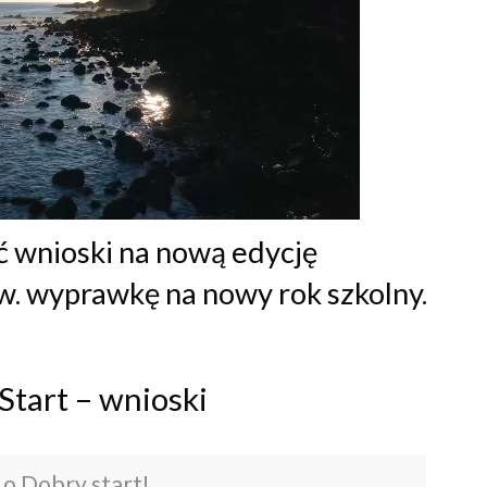
ć wnioski na nową edycję
w. wyprawkę na nowy rok szkolny.
Start – wnioski
k o Dobry start!