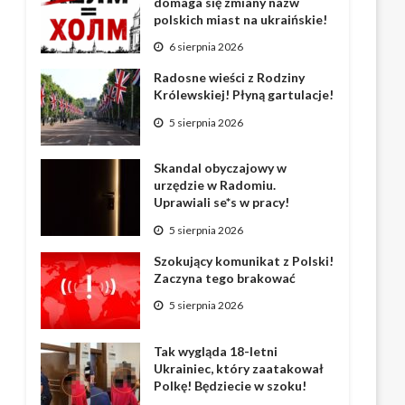
domaga się zmiany nazw
polskich miast na ukraińskie!
6 sierpnia 2026
Radosne wieści z Rodziny
Królewskiej! Płyną gartulacje!
5 sierpnia 2026
Skandal obyczajowy w
urzędzie w Radomiu.
Uprawiali se*s w pracy!
5 sierpnia 2026
Szokujący komunikat z Polski!
Zaczyna tego brakować
5 sierpnia 2026
Tak wygląda 18-letni
Ukrainiec, który zaatakował
Polkę! Będziecie w szoku!