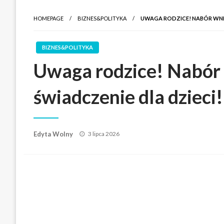
HOMEPAGE
BIZNES&POLITYKA
UWAGA RODZICE! NABÓR WNI
BIZNES&POLITYKA
Uwaga rodzice! Nabór
świadczenie dla dzieci!
Posted
Edyta Wolny
3 lipca 2026
on